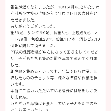
報告が遅くなりましたが、10/16(月)にさいたま市
立別所小学校の皆様から今年度２回目の寄付をい
ただきました。
ありがとうございました。
靴59足、サンダル9足、長靴6足、上履き8足、ノ
ート39冊、色鉛筆28本、鉛筆117本、消しゴム10
個を寄贈して頂きました。
PTAの保護者様が中心になって回収をしてくださ
り、子どもたちも集めた靴を車まで運んでくれま
した。
靴や服を集めるといっても、告知や回収作業、回
収したもののチェック等、様々な準備や作業を伴
います。
本当にご協力いただいている皆様には感謝しかあ
りません。
いただいた品物は必要としている子どもたちのも
とにお届けいたします。