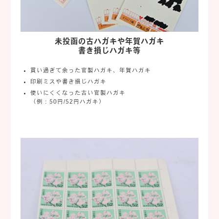
未投函の古ハガキや年賀ハガキ
書き損じハガキ等
買い過ぎて余った官製ハガキ、年賀ハガキ
印刷ミスや書き損じハガキ
使いにくくなった古い官製ハガキ
（例：50円/52円ハガキ）