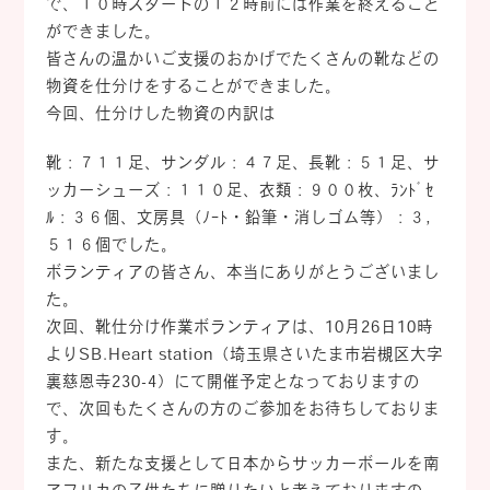
で、１０時スタートの１２時前には作業を終えること
ができました。
皆さんの温かいご支援のおかげでたくさんの靴などの
物資を仕分けをすることができました。
今回、仕分けした物資の内訳は
靴：７１１足、サンダル：４７足、長靴：５１足、サ
ッカーシューズ：１１０足、衣類：９００枚、ﾗﾝﾄﾞｾ
ﾙ：３６個、文房具（ﾉｰﾄ・鉛筆・消しゴム等）：３，
５１６個でした。
ボランティアの皆さん、本当にありがとうございまし
た。
次回、靴仕分け作業ボランティアは、10月26日10時
よりSB.Heart station（埼玉県さいたま市岩槻区大字
裏慈恩寺230-4）にて開催予定となっておりますの
で、次回もたくさんの方のご参加をお待ちしておりま
す。
また、新たな支援として日本からサッカーボールを南