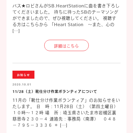
バス★ロビさんがSB.HeartStationに曲を書き下ろし
てくださいました。 待ちに待ったSBのテーマソング
ができましたので、ぜひ視聴してください。 視聴す
る方はこちらから 「Heart Station ～また、心の
[…]
詳細はこちら
お知らせ
2020.10.01
11/28（土）靴仕分け作業ボランティアについて
11月の「靴仕分け作業ボランティア」のお知らせをい
たします。 日 時：11月28日（土）（第四土曜日）
１０時～１２時 場 所：埼玉県さいたま市岩槻区裏
慈恩寺２３０－４ 連絡先：事務局（南澤） ０４８
－７９５－３３３６ ＊ […]