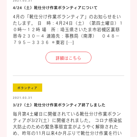
2021.03.31
4/24（土）靴仕分け作業ボランティアについて
4月の「靴仕分け作業ボランティア」のお知らせをい
たします。 日 時：4月24日（土）（第四土曜日）１
０時～１２時 場 所：埼玉県さいたま市岩槻区裏慈
恩寺２３０－４ 連絡先：事務局（南澤） ０４８－
７９５－３３３６ ＊東岩 […]
詳細はこちら
ボランティア
2021.03.31
3/27（土）靴仕分け作業ボランティア終了しました
毎月第4土曜日に開催されている靴仕分け作業ボラン
ティアが3/27(土）に開催されました。 コロナ感染拡
大防止のための緊急事態宣言がようやく解除された
め、昨年の11月以来4か月ぶりで靴仕分け作業を行い