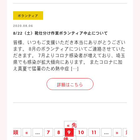
ボランティア
2020.08.06
8/22（土）靴仕分け作業ボランティア中止について
皆様、いつもご支援いただき本当にありがとうござい
ます。 8月のボランティアについてご連絡させていた
だきます。 7月よりコロナ感染者が増えており、埼玉
県でも感染が拡大傾向にあります。 またコロナに加
え真夏で猛暑のため熱中症 […]
詳細はこちら
« 先
頭
«
...
7
8
9
10
11
...
»
最
後 »