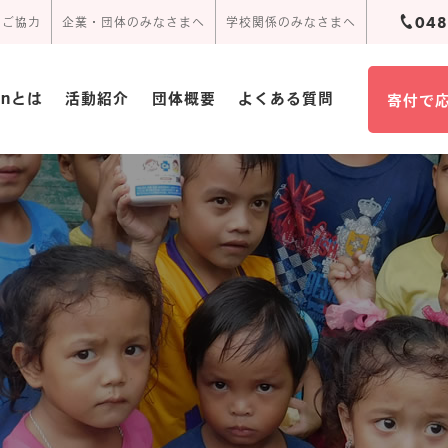
048
のご協力
企業・団体のみなさまへ
学校関係のみなさまへ
ionとは
活動紹介
団体概要
よくある質問
寄付で
団体概要･定款
活動報告
周辺アクセス
頂いたお手紙
事業報告書