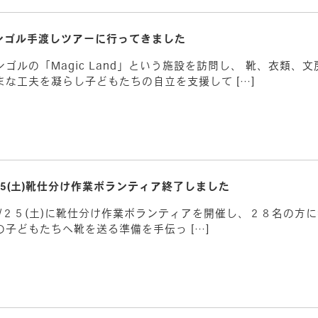
ンゴル手渡しツアーに行ってきました
ルの「Magic Land」という施設を訪問し、 靴、衣類、文
な工夫を凝らし子どもたちの自立を支援して […]
/25(土)靴仕分け作業ボランティア終了しました
です。 ５/２５(土)に靴仕分け作業ボランティアを開催し、２８名
子どもたちへ靴を送る準備を手伝っ […]