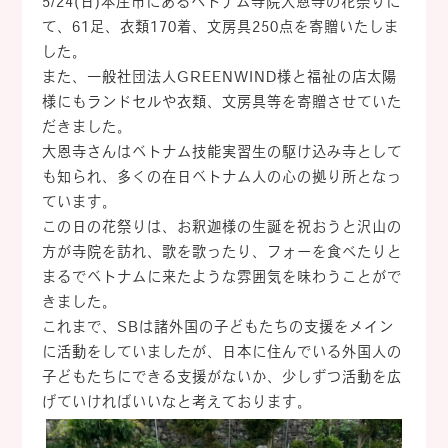
5/24(日)本庄市にあるベトナム寺院大恩寺の花祭りに
て、61足、衣類170着、文房具250点を寄贈いたしま
した。
また、一般社団法人GREENWIND様と福祉の店太陽
様にもランドセルや衣類、文房具等を寄贈させていた
だきました。
大恩寺さんはベトナム技能実習生の駆け込み寺として
も知られ、多くの在日ベトナム人の心の拠り所となっ
ています。
この日の花祭りは、お釈迦様の生誕を祝おうと沢山の
方が寺院を訪れ、歌を歌ったり、フォーを食べたりと
まるでベトナムに来たような雰囲気を味わうことがで
きました。
これまで、SBは諸外国の子どもたちの支援をメイン
に活動をしていましたが、日本に住んでいる外国人の
子どもたちにできる支援がないか、少しずつ活動を広
げていければいいなと考えております。