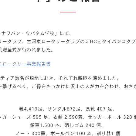
・ナワパン・ウパタム学校」にて、
リークラブ、古河東ロータリークラブの３RCとタイバンコク
靴贈呈式が行われました。
イロータリー事業報告書
onボランティア数名が現地に赴き、それぞれ親睦を深めました。
繋げるべく、ご縁をきっかけに沢山の人が力を合わせ、おさがり
靴4,419足、サンダル872足、長靴 407 足、
ッカーシューズ 595 足、衣類 2,590着、サッカーボール 328 
鉛筆1,500 本、消しゴム 240 個、
ノート 300冊、ボールペン 100 本、削り器1 個