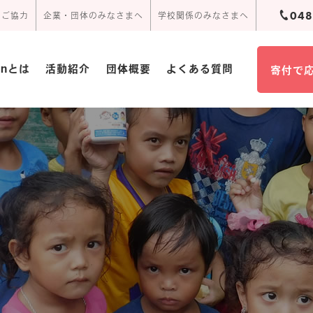
048
のご協力
企業・団体のみなさまへ
学校関係のみなさまへ
ionとは
活動紹介
団体概要
よくある質問
寄付で
団体概要･定款
活動報告
周辺アクセス
頂いたお手紙
事業報告書