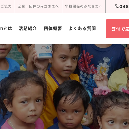
048
のご協力
企業・団体のみなさまへ
学校関係のみなさまへ
ionとは
活動紹介
団体概要
よくある質問
寄付で
団体概要･定款
活動報告
周辺アクセス
頂いたお手紙
事業報告書