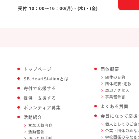
受付 10：00～16：00(月)・(水)・(金)
トップページ
団体概要
団体の目的
SB.HeartStationとは
団体概要･定款
寄付で応援する
周辺アクセス
事業報告書
提供・支援する
よくある質問
ボランティア募集
会員になって応援
活動紹介
個人としてのご協
主な活動内容
企業・団体のみな
活動報告
学校関係のみなさ
頂いたお手紙