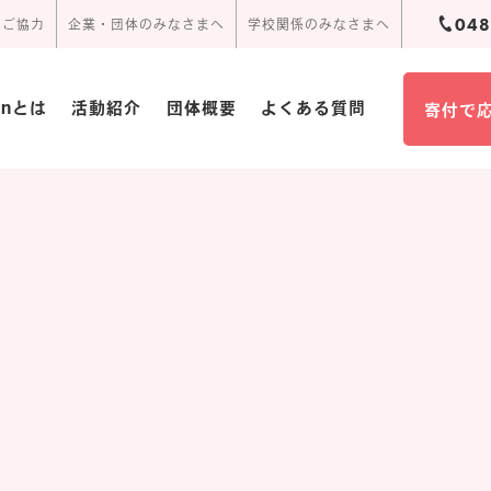
048
のご協力
企業・団体のみなさまへ
学校関係のみなさまへ
ionとは
活動紹介
団体概要
よくある質問
寄付で
団体概要･定款
活動報告
周辺アクセス
頂いたお手紙
事業報告書