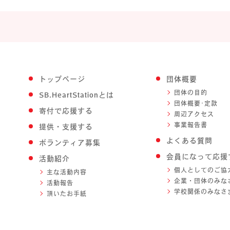
トップページ
団体概要
団体の目的
SB.HeartStationとは
団体概要･定款
寄付で応援する
周辺アクセス
事業報告書
提供・支援する
よくある質問
ボランティア募集
会員になって応援
活動紹介
個人としてのご協
主な活動内容
企業・団体のみな
活動報告
学校関係のみなさ
頂いたお手紙