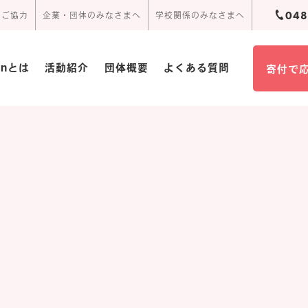
048
のご協力
企業・団体のみなさまへ
学校関係のみなさまへ
ionとは
活動紹介
団体概要
よくある質問
寄付で
団体概要･定款
活動報告
周辺アクセス
頂いたお手紙
事業報告書