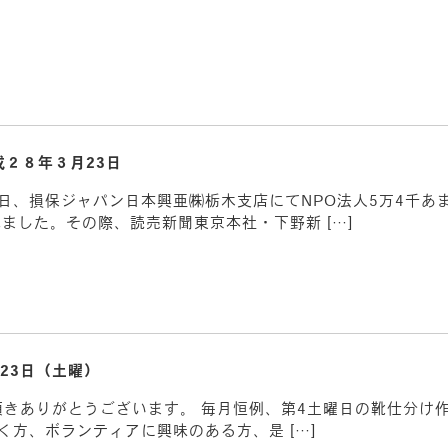
成２８年３月23日
、損保ジャパン日本興亜㈱栃木支店にてNPO法人5万4千あまり
われました。その際、読売新聞東京本社・下野新 […]
月23日（土曜）
を応援頂きありがとうございます。 毎月恒例、第4土曜日の靴仕分
く方、ボランティアに興味のある方、是 […]