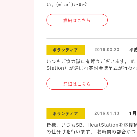
い。(=ﾟωﾟ)ﾉﾖﾛｼｸ
詳細はこちら
平
2016.03.23
ボランティア
いつもご協力誠に有難うございます。 昨日
Station）が選ばれ寄附金贈呈式が行
詳細はこちら
1
2016.01.13
ボランティア
皆様、いつもSB．HeartStation
の仕分けを行います。 お時間の都合がつ