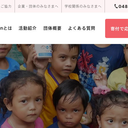
048
のご協力
企業・団体のみなさまへ
学校関係のみなさまへ
ionとは
活動紹介
団体概要
よくある質問
寄付で
団体概要･定款
活動報告
周辺アクセス
頂いたお手紙
事業報告書