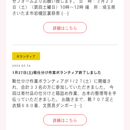
せフォームよりお願い致します。 日 時：３月２３
日（土）（第四土曜日）10時～12時 場 所：埼玉県
さいたま市岩槻区裏慈恩 […]
詳細はこちら
ボランティア
2024.02.16
1月27日(土)靴仕分け作業ボランティア終了しました
靴仕分け作業ボランティアが１/２７(土）に開催さ
れ、合計３３名の方に参加していただきました。 今
回は寄付品の仕分けと箱詰め作業、古本の整理等を手
伝っていただきました。 お陰さまで、靴７０７足と
衣類６８０着、文房具ダンボー […]
詳細はこちら