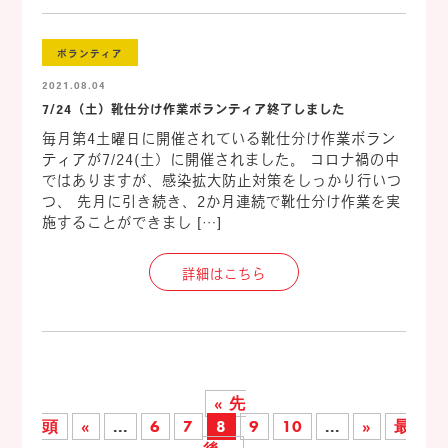
ボランティア
2021.08.04
7/24（土）靴仕分け作業ボランティア終了しました
毎月第4土曜日に開催されている靴仕分け作業ボラン
ティアが7/24(土）に開催されました。 コロナ禍の中
ではありますが、感染拡大防止対策をしっかり行いつ
つ、 先月に引き続き、2か月連続で靴仕分け作業を実
施することができまし […]
詳細はこちら
« 先
頭
«
...
6
7
8
9
10
...
»
最