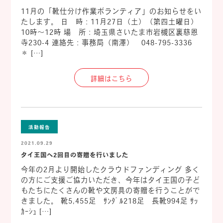
11月の「靴仕分け作業ボランティア」のお知らせをい
たします。 日 時：11月27日（土）（第四土曜日）
10時～12時 場 所：埼玉県さいたま市岩槻区裏慈恩
寺230-4 連絡先：事務局（南澤） 048-795-3336
＊ […]
詳細はこちら
活動報告
2021.09.29
タイ王国へ2回目の寄贈を行いました
今年の2月より開始したクラウドファンディング 多く
の方にご支援ご協力いただき、今年はタイ王国の子ど
もたちにたくさんの靴や文房具の寄贈を行うことがで
きました。 靴5,455足 ｻﾝﾀﾞﾙ218足 長靴994足 ｻｯ
ｶｰｼｭ […]