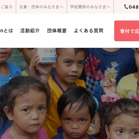
048
のご協力
企業・団体のみなさまへ
学校関係のみなさまへ
ionとは
活動紹介
団体概要
よくある質問
寄付で
団体概要･定款
活動報告
周辺アクセス
頂いたお手紙
事業報告書